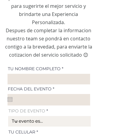
para sugerirte el mejor servicio y
brindarte una Experiencia
Personalizada.
Despues de completar la informacion
nuestro team se pondrá en contacto
contigo a la brevedad, para enviarte la
cotizacion del servicio solicitado 😊
TU NOMBRE COMPLETO
r
FECHA DEL EVENTO
*
e
q
u
i
r
TIPO DE EVENTO
e
d
TU CELULAR