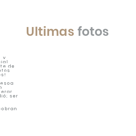
Ultimas
fotos
, y
ial
rte de
ntos
es!
s esoa
o,
terar
ió; ser
 cobran