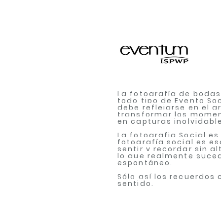
La fotografía de bodas
todo tipo de Evento Soc
debe reflejarse en el a
transformar los mome
en capturas inolvidabl
La fotografia Social e
fotografía social es es
sentir y recordar sin al
lo que realmente suced
espontáneo.
Sólo así los recuerdos
sentido.