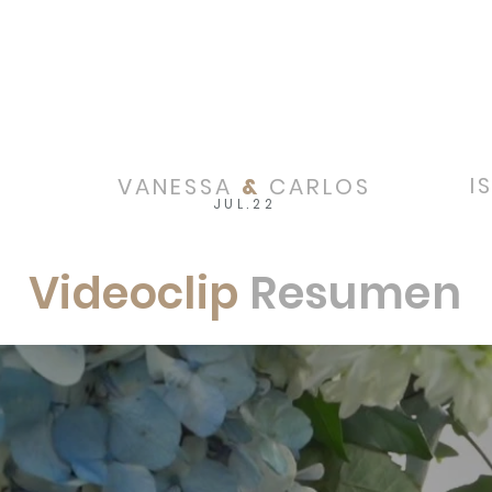
I
VANESSA
&
CARLOS
JUL.22
Videoclip
Resumen