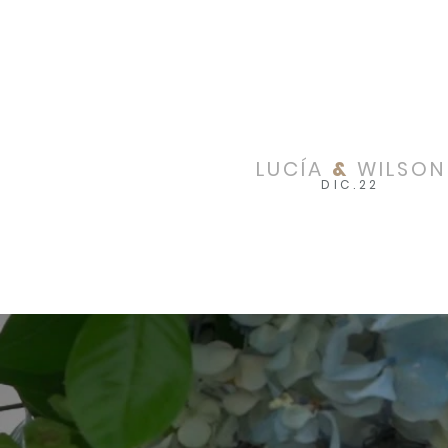
LUCÍA
&
WILSON
DIC.22