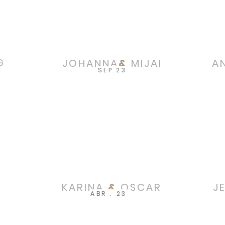
G
JOHANNA
&
MIJAI
A
SEP.23
KARINA
&
OSCAR
J
N
ABR . 23