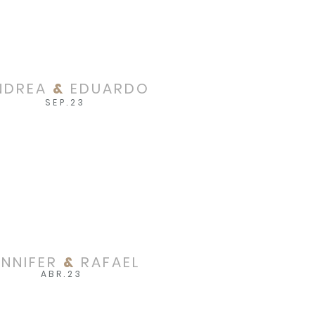
NDREA
&
EDUARDO
SEP.23
ENNIFER
&
RAFAEL
ABR.23