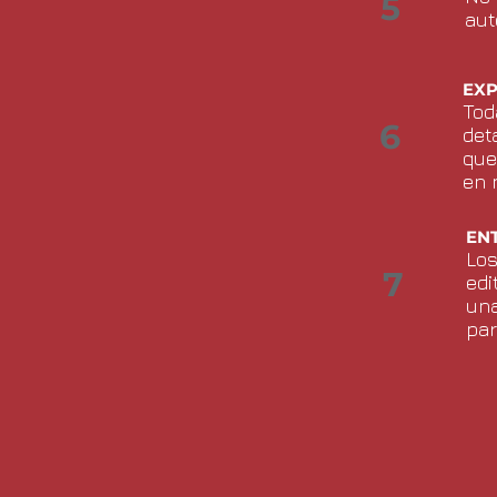
5
aut
EXP
Tod
6
det
que
en 
EN
Los
7
edi
una
par