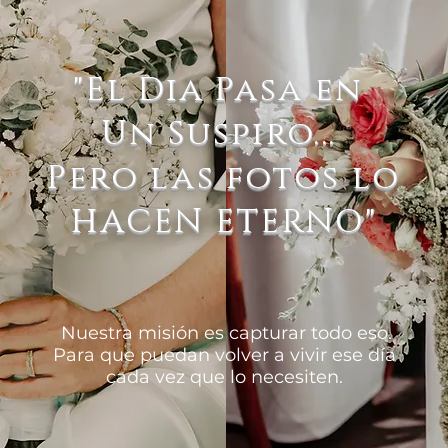
"El Dia Pasa en
Un Suspiro...
Pero las fotos lo
HACEN ETERNO"
Nuestra misión es capturar todo eso.
Para que puedan volver a vivir ese día
cada vez que lo necesiten.