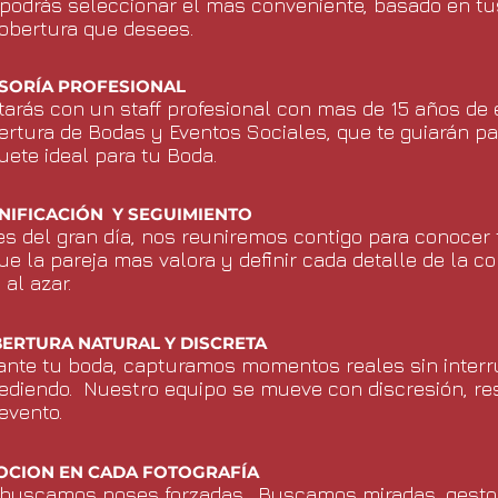
podrás seleccionar el mas conveniente, basado en tu
obertura que desees.
SORÍA PROFESIONAL
tarás con un staff profesional con mas de 15 años de 
ertura de Bodas y Eventos Sociales, que te guiarán par
uete ideal para tu Boda.
NIFICACIÓN Y SEGUIMIENTO
es del gran día, nos reuniremos contigo para conocer t
ue la pareja mas valora y definir cada detalle de la c
 al azar.
ERTURA NATURAL Y DISCRETA
ante tu boda, capturamos momentos reales sin interr
ediendo. Nuestro equipo se mueve con discresión, re
evento.
OCION EN CADA FOTOGRAFÍA
buscamos poses forzadas. Buscamos miradas, gesto