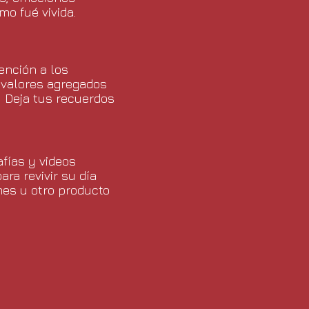
mo fué vivida.
ención a los
s valores agregados
 Deja tus recuerdos
afías y videos
ara revivir su día
mes u otro producto