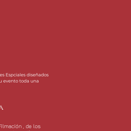
nes Espciales diseñados
u evento toda una
a
ilmación , de los