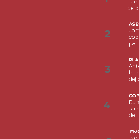
que 
de c
ASE
Con
2
cob
paq
PLA
Ant
3
lo q
deja
COB
Dur
4
suc
del 
EM
No 